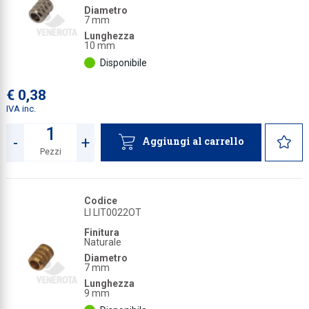
Diametro
7 mm
Collezione
Lunghezza
Collezione
10 mm
Disponibile
Complemen
Contract
€ 0,38
IVA inc.
Piantane e
Ricambi e 
-
+
Aggiungi al carrello
Pezzi
Quantità
Codice
LI LIT0022OT
Finitura
Naturale
Diametro
7 mm
Lunghezza
9 mm