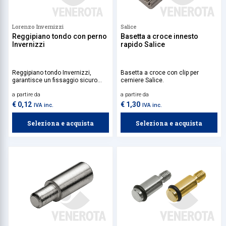
Lorenzo Invernizzi
Salice
Reggipiano tondo con perno
Basetta a croce innesto
Invernizzi
rapido Salice
Reggipiano tondo Invernizzi,
Basetta a croce con clip per
garantisce un fissaggio sicuro
cerniere Salice.
grazie al perno integrato, perfetto
a partire da
a partire da
per ambienti domestici e
commerciali dove è richiesta
€ 0,12
€ 1,30
IVA inc.
IVA inc.
praticità e affidabilità.
Seleziona e acquista
Seleziona e acquista