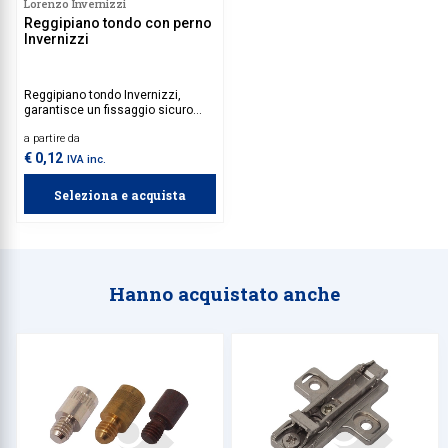
Lorenzo Invernizzi
Reggipiano tondo con perno
Invernizzi
Reggipiano tondo Invernizzi,
garantisce un fissaggio sicuro
grazie al perno integrato, perfetto
a partire da
per ambienti domestici e
commerciali dove è richiesta
€ 0,12
IVA inc.
praticità e affidabilità.
Seleziona e acquista
Hanno acquistato anche