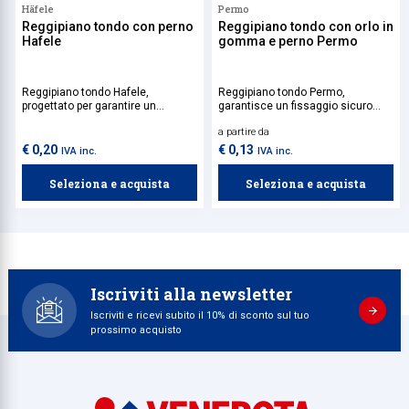
Häfele
Permo
Reggipiano tondo con perno
Reggipiano tondo con orlo in
Hafele
gomma e perno Permo
Reggipiano tondo Hafele,
Reggipiano tondo Permo,
progettato per garantire un
garantisce un fissaggio sicuro
fissaggio stabile e sicuro. Ideale
grazie al perno integrato, perfetto
a partire da
per applicazioni in ambienti
per ambienti domestici e
domestici e commerciali, offre
commerciali dove è richiesta
€ 0,20
€ 0,13
IVA inc.
IVA inc.
una soluzione pratica e affidabile.
praticità e affidabilità.
Seleziona e acquista
Seleziona e acquista
Iscriviti alla newsletter
Iscriviti e ricevi subito il 10% di sconto sul tuo
prossimo acquisto