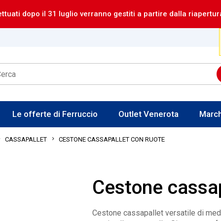
ettuati dopo il 31 luglio verranno gestiti a partire dalla riapertur
Le offerte di Ferruccio
Outlet Venerota
Marc
CESTONE CASSAPALLET CON RUOTE
CASSAPALLET
Cestone cassap
Cestone cassapallet versatile di med