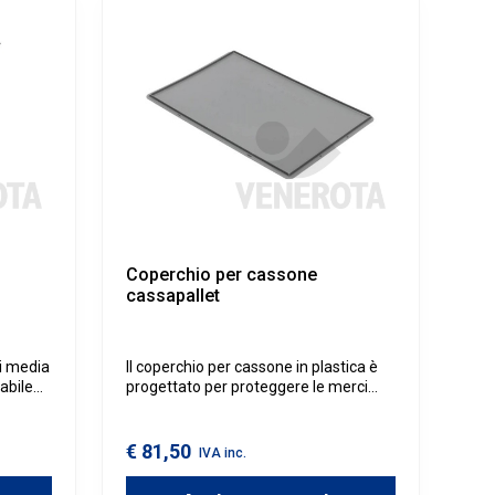
Coperchio per cassone
cassapallet
i media
Il coperchio per cassone in plastica è
abile
progettato per proteggere le merci
stoccate in magazzino e nel trasporto.
e il
Questa soluzione, infatti, rende le
i, oltre
operazioni di movimentazione e
€ 81,50
IVA inc.
ttore
immagazzinamento più sicure ed
efficienti: chiudendo la parte superiore