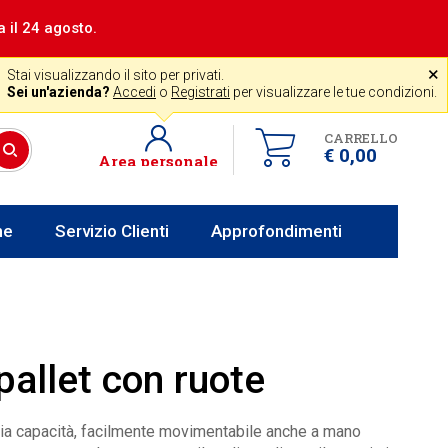
a il 24 agosto.
|
Assistenza gratuita
˟
+39 0341 256700
store@venerota.it
Stai visualizzando il sito per privati.
dal lun al ven 8-12 14-18
Sei un'azienda?
Accedi
o
Registrati
per visualizzare le tue condizioni.
CARRELLO
€ 0,00
Area personale
he
Servizio Clienti
Approfondimenti
allet con ruote
ia capacità, facilmente movimentabile anche a mano