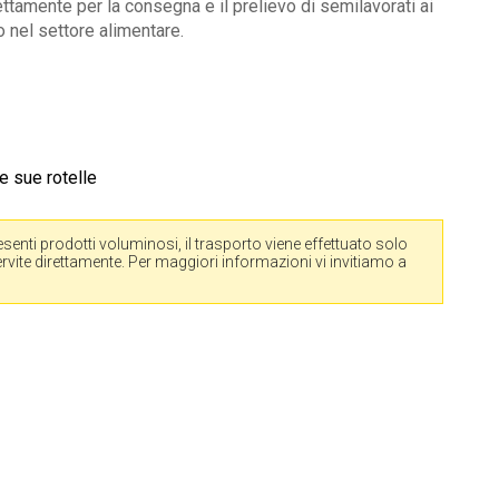
fettamente per la consegna e il prelievo di semilavorati ai
so nel settore alimentare.
e sue rotelle
senti prodotti voluminosi, il trasporto viene effettuato solo
 servite direttamente. Per maggiori informazioni vi invitiamo a