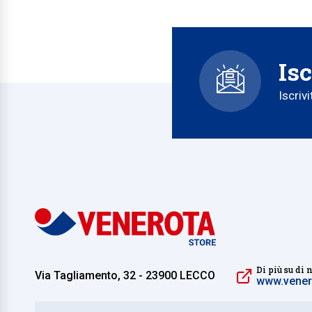
Isc
Iscriv
Di più su di 
Via Tagliamento, 32 - 23900 LECCO
www.venero