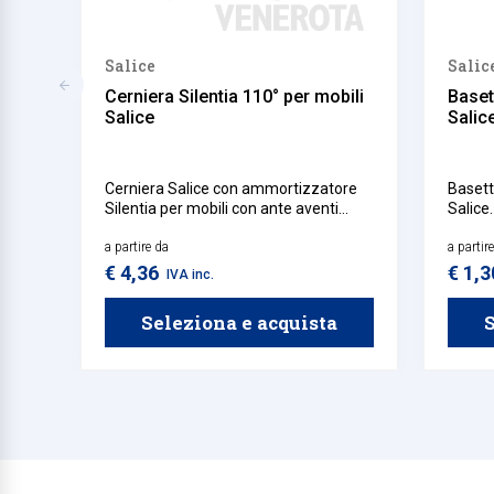
Salice
Salic
Cerniera Silentia 110° per mobili
Baset
Salice
Salic
Cerniera Salice con ammortizzatore
Basett
Silentia per mobili con ante aventi
Salice.
spessore minimo di 16 mm.
a partire da
a partir
€ 4,36
€ 1,
IVA inc.
Seleziona e acquista
S