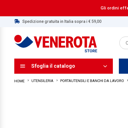
Gli ordini eff
Spedizione gratuita in Italia sopra i € 59,00
ca
ca
Sfoglia il catalogo
UTENSILERIA
PORTAUTENSILI E BANCHI DA LAVORO
HOME