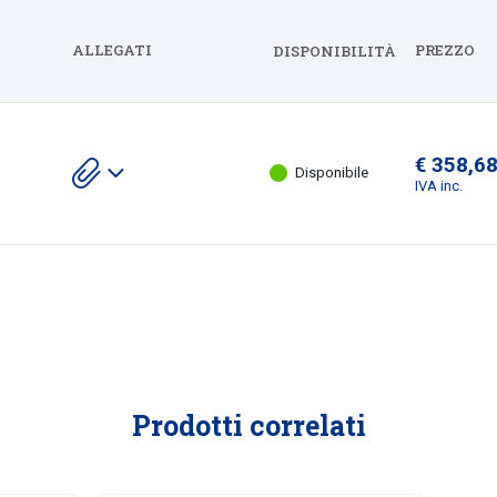
ALLEGATI
PREZZO
DISPONIBILITÀ
Espandi
€ 358,6
Scarica
Disponibile
gli
IVA inc.
allegati
Prodotti correlati