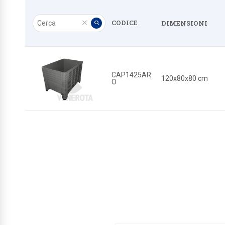
Cerca
CODICE
DIMENSIONI
Pulisci
Applica
CAP1425AR
120x80x80 cm
O