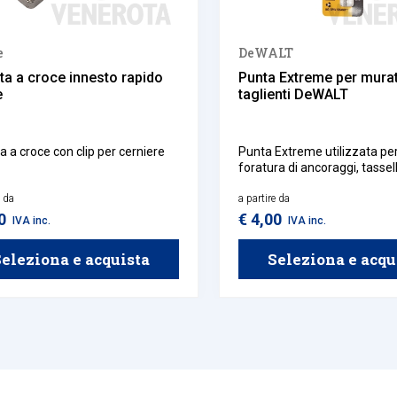
e
DeWALT
ta a croce innesto rapido
Punta Extreme per murat
e
taglienti DeWALT
a a croce con clip per cerniere
Punta Extreme utilizzata per
foratura di ancoraggi, tassell
plastica, fori di fissaggio o 
e da
delle tubazioni nel cemento.
a partire da
30
€ 4,00
IVA inc.
IVA inc.
eleziona e acquista
Seleziona e acqu