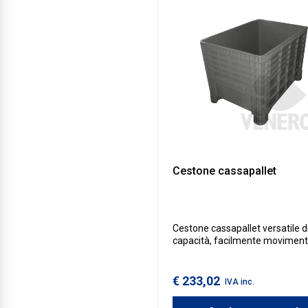
Cestone cassapallet
Cestone cassapallet versatile d
capacità, facilmente moviment
anche a mano. Si presta
perfettamente per la consegna 
prelievo di semilavorati ai terzist
€ 233,02
IVA inc.
a essere ideale per l'uso nel se
alimentare.