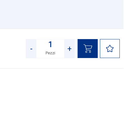
8
-
+
Pezzi
Quantità