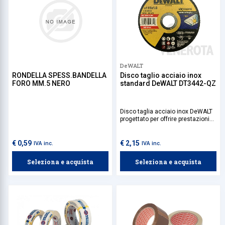
DeWALT
RONDELLA SPESS.BANDELLA
Disco taglio acciaio inox
FORO MM.5 NERO
standard DeWALT DT3442-QZ
Disco taglia acciaio inox DeWALT
progettato per offrire prestazioni
elevate e risultati precisi nel taglio
di acciaio inossidabile e metalli
ferrosi. La sua costruzione
€ 0,59
€ 2,15
IVA inc.
IVA inc.
resistente riduce il rischio di
rottura durante l'uso, rendendolo
Seleziona e acquista
Seleziona e acquista
ideale per professionisti.