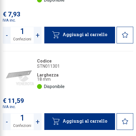
Disponibile
Collezione
€ 7,93
Collezione
IVA inc.
Complemen
-
+
Aggiungi al carrello
Confezioni
Contract
Quantità
Piantane e
Codice
Ricambi e 
STN011301
Larghezza
18 mm
Disponibile
€ 11,59
IVA inc.
-
+
Aggiungi al carrello
Confezioni
Quantità