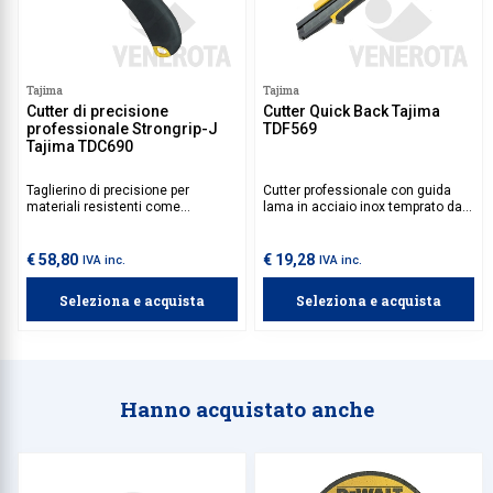
Tajima
Tajima
Cutter di precisione
Cutter Quick Back Tajima
professionale Strongrip-J
TDF569
Tajima TDC690
Taglierino di precisione per
Cutter professionale con guida
materiali resistenti come
lama in acciaio inox temprato da 1
sigillanti, siliconi, cartongesso e
mm e con punta speciale
compensato. Progettato per
disegnata per avvitare e svitare.
essere maneggiato con entrambe
€ 58,80
€ 19,28
IVA inc.
IVA inc.
le mani, consente di applicare
tutta la forza possibile nel taglio
Seleziona e acquista
Seleziona e acquista
del materiale.
Hanno acquistato anche