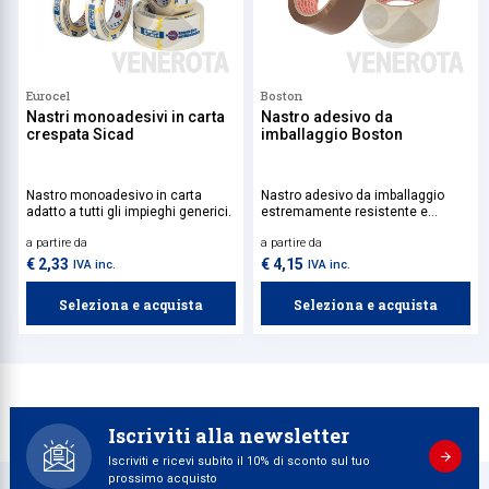
Eurocel
Boston
Nastri monoadesivi in carta
Nastro adesivo da
crespata Sicad
imballaggio Boston
Nastro monoadesivo in carta
Nastro adesivo da imballaggio
adatto a tutti gli impieghi generici.
estremamente resistente e
versatile, da utilizzare per la
a partire da
a partire da
chiusura sicura di scatole e
pacchi, garantendo protezione e
€ 2,33
€ 4,15
IVA inc.
IVA inc.
affidabilità in ogni spedizione.
Seleziona e acquista
Seleziona e acquista
Iscriviti alla newsletter
Iscriviti e ricevi subito il 10% di sconto sul tuo
prossimo acquisto