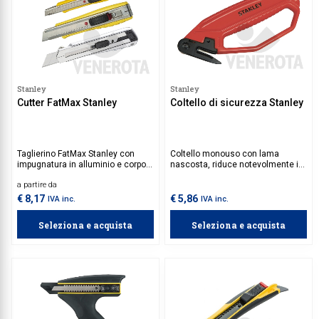
Stanley
Stanley
Cutter FatMax Stanley
Coltello di sicurezza Stanley
Taglierino FatMax Stanley con
Coltello monouso con lama
impugnatura in alluminio e corpo
nascosta, riduce notevolmente il
zigrinato per avere una presa forte
rischio di incidenti durante l'uso.
a partire da
e sicura durante l'uso. Bocca
sottile per un ottimo controllo dei
€ 8,17
€ 5,86
IVA inc.
IVA inc.
tagli di precisione.
Seleziona e acquista
Seleziona e acquista