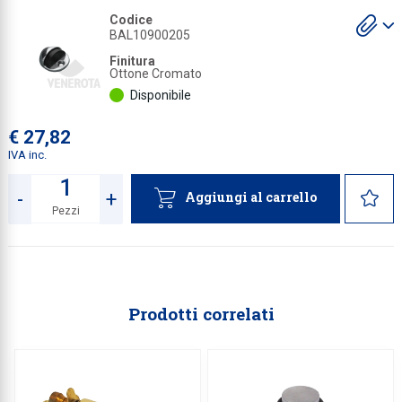
S
Codice
Collezione
gl
BAL10900205
a
Collezione
Finitura
Ottone Cromato
Complemen
Disponibile
Contract
€ 27,82
Piantane e
IVA inc.
Ricambi e 
-
+
Aggiungi al carrello
Pezzi
Quantità
Prodotti correlati