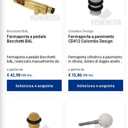
Becchetti BAL
Colombo Design
Fermaporta a pedale
Fermaporta a pavimento
Becchetti BAL
CD412 Colombo Design
Fermaporta a pedale Becchetti
Fermaporta cilindrico a pavimento
BAL, realizzato manualmente da
in ottone, dotato di doppio anello
abili artigiani, si integra in modo
paracolpi antiscivolo.
a partire da
a partire da
armonioso con qualsiasi stile di
arredamento.
€ 42,98
€ 15,86
IVA inc.
IVA inc.
Seleziona e acquista
Seleziona e acquista