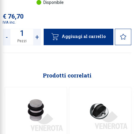
Disponibile
€ 76,70
IVA inc.
-
+
Aggiungi al carrello
Pezzi
Quantità
Prodotti correlati