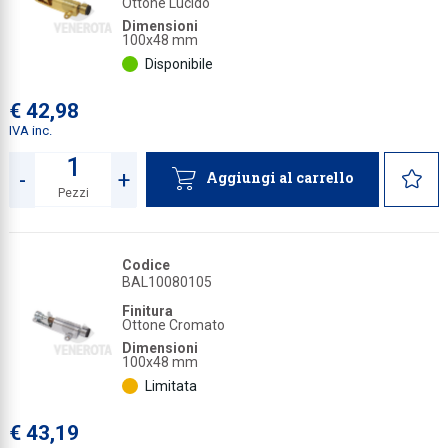
Ottone Lucido
Dimensioni
Collezione
100x48 mm
Disponibile
Collezione
Complemen
€ 42,98
IVA inc.
Contract
Piantane e
-
+
Aggiungi al carrello
Pezzi
Ricambi e 
Quantità
Codice
BAL10080105
Finitura
Ottone Cromato
Dimensioni
100x48 mm
Limitata
€ 43,19