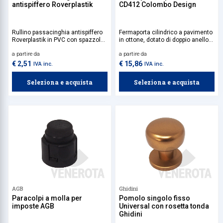
antispiffero Roverplastik
CD412 Colombo Design
Rullino passacinghia antispiffero
Fermaporta cilindrico a pavimento
Roverplastik in PVC con spazzole
in ottone, dotato di doppio anello
che impediscono il passaggio
paracolpi antiscivolo.
a partire da
a partire da
dell'aria all'interno del cassonetto.
€ 2,51
€ 15,86
IVA inc.
IVA inc.
Seleziona e acquista
Seleziona e acquista
AGB
Ghidini
Paracolpi a molla per
Pomolo singolo fisso
imposte AGB
Universal con rosetta tonda
Ghidini