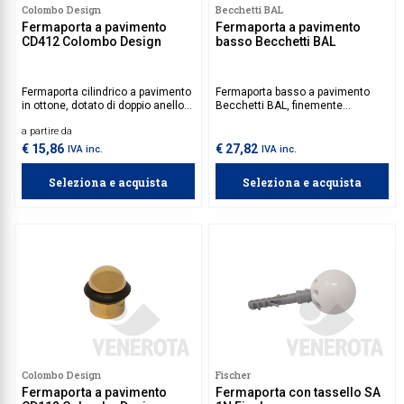
Colombo Design
Becchetti BAL
Fermaporta a pavimento
Fermaporta a pavimento
CD412 Colombo Design
basso Becchetti BAL
Fermaporta cilindrico a pavimento
Fermaporta basso a pavimento
in ottone, dotato di doppio anello
Becchetti BAL, finemente
paracolpi antiscivolo.
realizzato a mano da esperti
a partire da
artigiani, si adatta perfettamente a
qualsiasi stile d’arredo, offrendo
€ 15,86
€ 27,82
IVA inc.
IVA inc.
un tocco di eleganza discreta.
Seleziona e acquista
Seleziona e acquista
Colombo Design
Fischer
Fermaporta a pavimento
Fermaporta con tassello SA