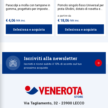
Paracolpi a molla con tampone in
Pomolo singolo fisso Universal per
gomma, progettato per imposte
prota Ghidini, dotato di rosetta e
prive di paracolpi. Assorbe l’urto
bocchetta tonda in alluminio.
a partire da
dell’anta aperta contro il muro,
proteggendo superfici e
€ 4,06
€ 18,06
IVA inc.
IVA inc.
ferramenta. Fissaggio con 1 vite
da 4,5x30 mm con filetto idoneo al
Seleziona e acquista
Seleziona e acquista
materiale dell'imposta, da
acquistare separatamente.
Iscriviti alla newsletter
Iscriviti e ricevi subito il 10% di sconto sul tuo
prossimo acquisto
Via Tagliamento, 32 - 23900 LECCO