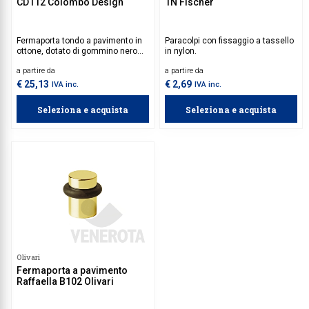
CD112 Colombo Design
1N Fischer
Fermaporta tondo a pavimento in
Paracolpi con fissaggio a tassello
ottone, dotato di gommino nero
in nylon.
antiscivolo.
a partire da
a partire da
€ 25,13
€ 2,69
IVA inc.
IVA inc.
Seleziona e acquista
Seleziona e acquista
Olivari
Fermaporta a pavimento
Raffaella B102 Olivari