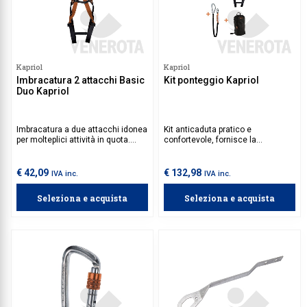
Kapriol
Kapriol
Imbracatura 2 attacchi Basic
Kit ponteggio Kapriol
Duo Kapriol
Imbracatura a due attacchi idonea
Kit anticaduta pratico e
per molteplici attività in quota.
confortevole, fornisce la
Facile da indossare grazie alla
dotazione base per il lavoro in
doppia regolazione di bretelle e
quota e su ponteggio.
cosciali.
€ 42,09
€ 132,98
IVA inc.
IVA inc.
Seleziona e acquista
Seleziona e acquista