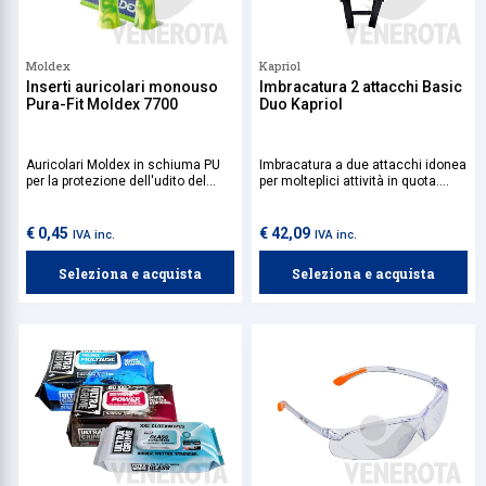
Moldex
Kapriol
Inserti auricolari monouso
Imbracatura 2 attacchi Basic
Pura-Fit Moldex 7700
Duo Kapriol
Auricolari Moldex in schiuma PU
Imbracatura a due attacchi idonea
per la protezione dell'udito del
per molteplici attività in quota.
lavoratore in caso di esposizione
Facile da indossare grazie alla
continua ai rumori. In morbido
doppia regolazione di bretelle e
materiale, facili da inserire.
cosciali.
€ 0,45
€ 42,09
IVA inc.
IVA inc.
Seleziona e acquista
Seleziona e acquista