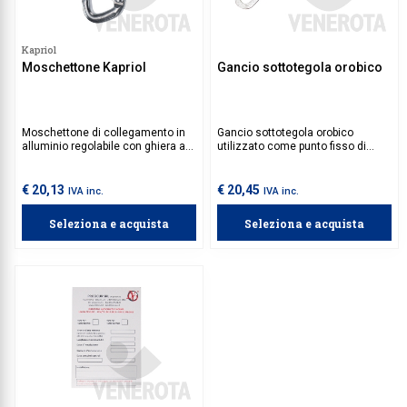
Kapriol
Moschettone Kapriol
Gancio sottotegola orobico
Moschettone di collegamento in
Gancio sottotegola orobico
alluminio regolabile con ghiera a
utilizzato come punto fisso di
vite, da utilizzare per qualsiasi tipo
ancoraggio e di deviazione
di connessione. Per un corretto
caduta.
impiego di un moschettone è
€ 20,13
€ 20,45
IVA inc.
IVA inc.
necessario verificare i diversi
carichi di rottura.
Seleziona e acquista
Seleziona e acquista