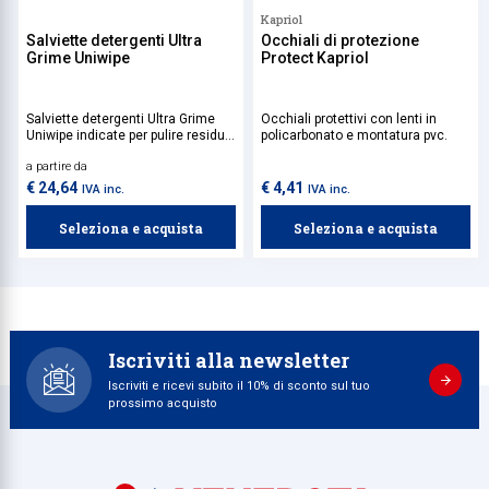
Kapriol
Salviette detergenti Ultra
Occhiali di protezione
Grime Uniwipe
Protect Kapriol
Salviette detergenti Ultra Grime
Occhiali protettivi con lenti in
Uniwipe indicate per pulire residui
policarbonato e montatura pvc.
di grasso, olio, vernice, silicone,
a partire da
inchiostro, schiuma poliuretanica
e bitume da superfici di lavoro,
€ 24,64
€ 4,41
IVA inc.
IVA inc.
utensili e mani. Realizzate in
tessuto non tessuto, sono
Seleziona e acquista
Seleziona e acquista
perfette per una pulizia profonda,
ma non aggressiva.
Iscriviti alla newsletter
Iscriviti e ricevi subito il 10% di sconto sul tuo
prossimo acquisto