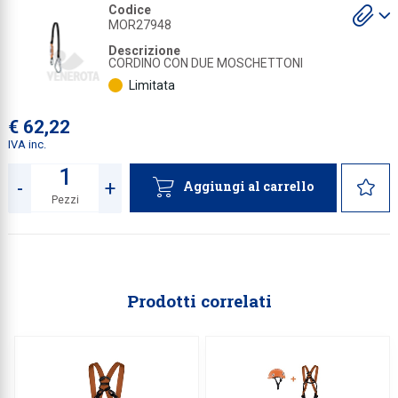
S
Codice
gl
MOR27948
Collezione
a
Descrizione
Collezione
CORDINO CON DUE MOSCHETTONI
Limitata
Complemen
Contract
€ 62,22
IVA inc.
Piantane e
Ricambi e 
-
+
Aggiungi al carrello
Pezzi
Quantità
Prodotti correlati