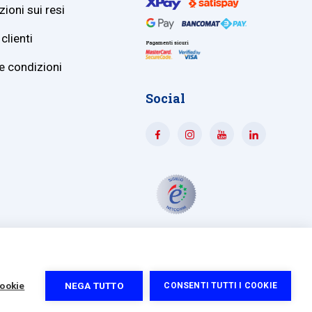
ioni sui resi
clienti
e condizioni
Social
74228
|
Capitale sociale 364.000,00 euro i.v.
cookie
NEGA TUTTO
CONSENTI TUTTI I COOKIE