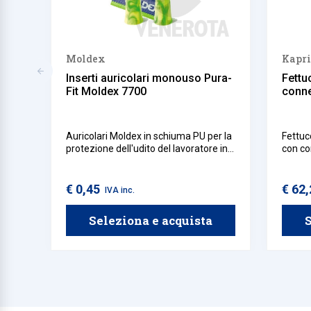
Moldex
Kapri
Inserti auricolari monouso Pura-
Fettu
Fit Moldex 7700
conne
Auricolari Moldex in schiuma PU per la
Fettuc
protezione dell'udito del lavoratore in
con co
caso di esposizione continua ai rumori.
apertu
In morbido materiale, facili da inserire.
€ 0,45
€ 62
IVA inc.
Seleziona e acquista
S