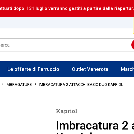
ettuati dopo il 31 luglio verranno gestiti a partire dalla riapertur
Le offerte di Ferruccio
Outlet Venerota
Marc
IMBRACATURA 2 ATTACCHI BASIC DUO KAPRIOL
IMBRAGATURE
Kapriol
Imbracatura 2 