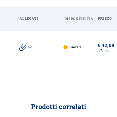
ALLEGATI
PREZZO
DISPONIBILITÀ
Espandi
€ 42,09
Scarica
Limitata
gli
IVA inc.
allegati
Prodotti correlati