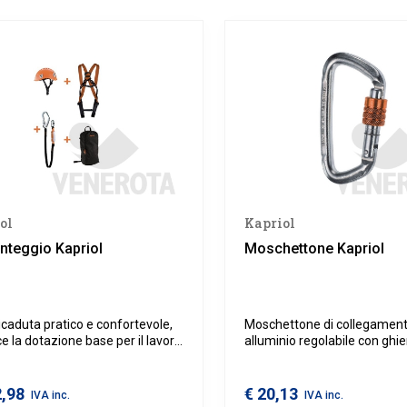
ol
Kapriol
onteggio Kapriol
Moschettone Kapriol
ticaduta pratico e confortevole,
Moschettone di collegament
ce la dotazione base per il lavoro
alluminio regolabile con ghier
ta e su ponteggio.
da utilizzare per qualsiasi tip
connessione. Per un corrett
di un moschettone è necess
2,98
€ 20,13
IVA inc.
IVA inc.
verificare i diversi carichi di 