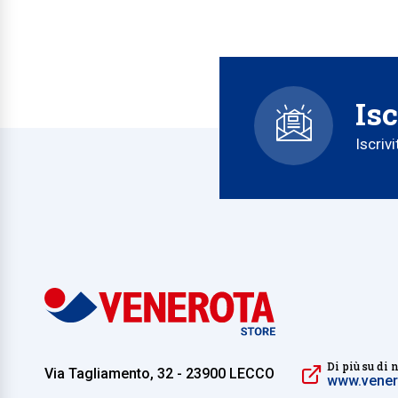
Isc
Iscriv
Di più su di 
Via Tagliamento, 32 - 23900 LECCO
www.venero