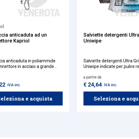
ol
ccia anticaduta ad un
Salviette detergenti Ultr
ttore Kapriol
Uniwipe
cia anticaduta in poliammide
Salviette detergenti Ultra G
nnettore in acciaio a grande
Uniwipe indicate per pulire re
ra.
grasso, olio, vernice, silicone,
inchiostro, schiuma poliuret
a partire da
bitume da superfici di lavoro,
,22
€ 24,64
IVA inc.
IVA inc.
mani. Realizzate in tessuto 
tessuto, sono perfette per u
eleziona e acquista
Seleziona e acqu
profonda, ma non aggressiv