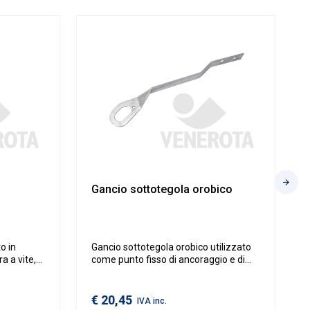
Gancio sottotegola orobico
o in
Gancio sottotegola orobico utilizzato
a a vite,
come punto fisso di ancoraggio e di
o di
deviazione caduta.
o impiego
ario
€ 20,45
IVA inc.
rottura.