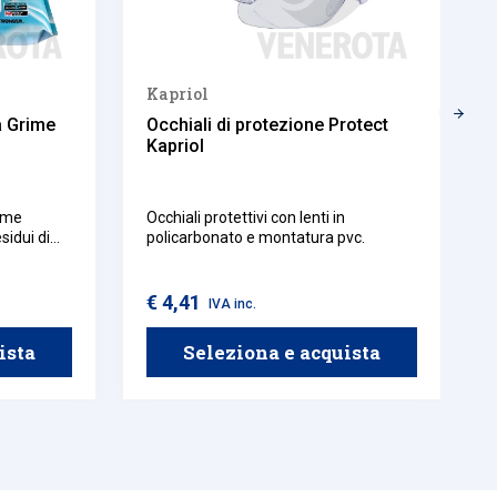
Kapriol
a Grime
Occhiali di protezione Protect
Kapriol
rime
Occhiali protettivi con lenti in
sidui di
policarbonato e montatura pvc.
anica e
 utensili e
€ 4,41
IVA inc.
non
na pulizia
ista
Seleziona e acquista
a.