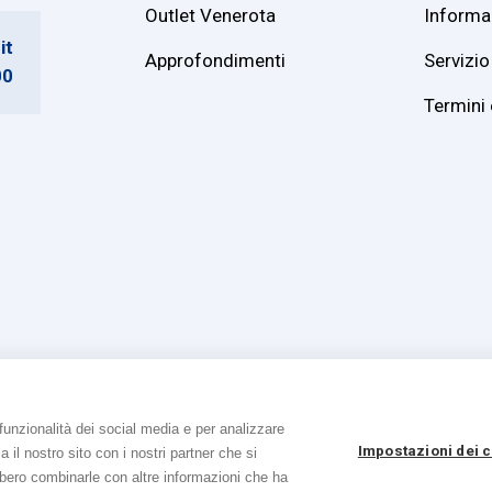
Outlet Venerota
Informaz
it
Approfondimenti
Servizio 
00
Termini 
funzionalità dei social media e per analizzare
tti riservati
|
P. IVA e Cod. Fiscale 01215890136
|
Registro imprese Lecco REA 1
Impostazioni dei 
a il nostro sito con i nostri partner che si
Informativa sulla privacy e cookie
|
Accessibilità
|
Credits
ebbero combinarle con altre informazioni che ha