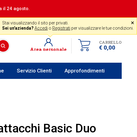
a il 24 agosto.
|
Assistenza gratuita
˟
+39 0341 256700
store@venerota.it
Stai visualizzando il sito per privati.
dal lun al ven 8-12 14-18
Sei un'azienda?
Accedi
o
Registrati
per visualizzare le tue condizioni.
CARRELLO
€ 0,00
Area personale
he
Servizio Clienti
Approfondimenti
attacchi Basic Duo