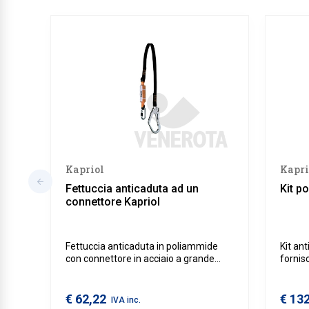
Kapriol
Kapri
Fettuccia anticaduta ad un
Kit p
connettore Kapriol
Fettuccia anticaduta in poliammide
Kit an
con connettore in acciaio a grande
fornis
apertura.
in quo
€ 62,22
€ 13
IVA inc.