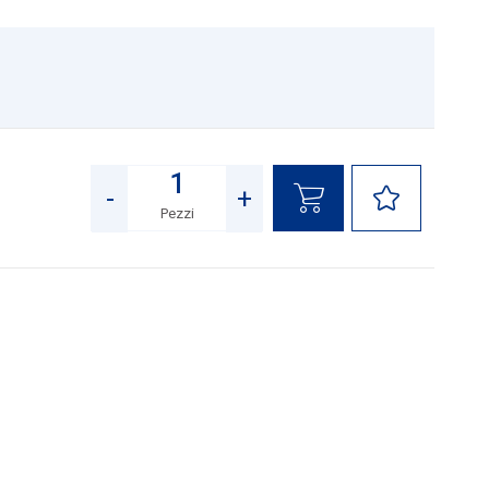
-
+
Pezzi
Quantità