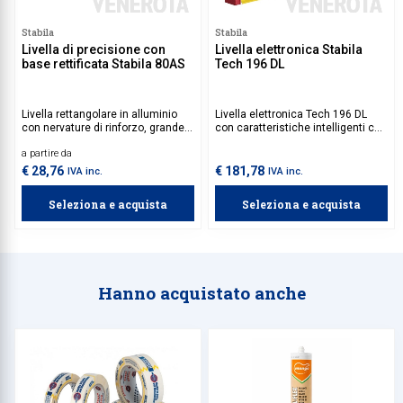
Stabila
Stabila
Livella di precisione con
Livella elettronica Stabila
base rettificata Stabila 80AS
Tech 196 DL
Livella rettangolare in alluminio
Livella elettronica Tech 196 DL
con nervature di rinforzo, grande
con caratteristiche intelligenti che
stabilità e presa sicura durante il
permette di memorizzare e inviare
a partire da
lavoro.
i valori misurati.
€ 28,76
€ 181,78
IVA inc.
IVA inc.
Seleziona e acquista
Seleziona e acquista
Hanno acquistato anche