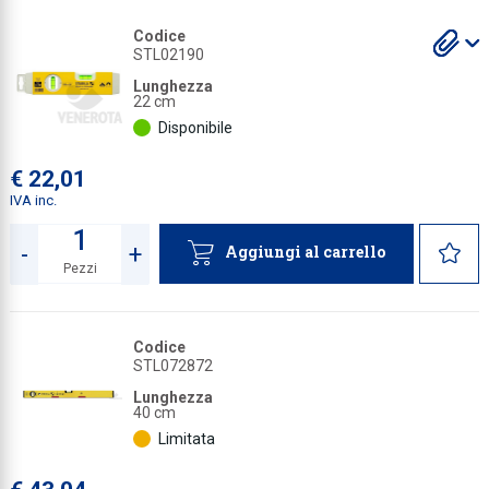
Collezione
S
S
S
S
Codice
gl
gl
gl
gl
STL02190
a
a
a
a
Collezione
Lunghezza
22 cm
Complemen
Disponibile
Contract
€ 22,01
Piantane e
IVA inc.
Ricambi e 
-
+
Aggiungi al carrello
Pezzi
Quantità
Codice
STL072872
Lunghezza
40 cm
Limitata