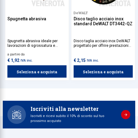
DeWALT
Spugnetta abrasiva
Disco taglio acciaio inox
standard DeWALT DT3442-QZ
Spugnetta abrasiva ideale per
Disco taglia acciaio inox DeWALT
lavorazioni di sgrossatura e
progettato per offrire prestazioni
finitura sia a secco che umido di
elevate e risultati precisi nel taglio
a partire da
legno, vernici, stucchi e plastica.
di acciaio inossidabile e metalli
ferrosi. La sua costruzione
€ 1,92
€ 2,15
IVA inc.
IVA inc.
resistente riduce il rischio di
rottura durante l'uso, rendendolo
Seleziona e acquista
Seleziona e acquista
ideale per professionisti.
Iscriviti alla newsletter
Iscriviti e ricevi subito il 10% di sconto sul tuo
prossimo acquisto