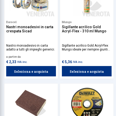
Eurocel
Mungo
Nastri monoadesivi in carta
Sigillante acrilico Gold
crespata Sicad
Acryl-Flex - 310 ml Mungo
Nastro monoadesivo in carta
Sigillante acrilico Gold Acryl-Flex
adatto a tutti gli impieghi generici.
Mungo ideale per riempire giunti
tra elementi di costruzione
a partire da
soggetti a forti sollecitazioni e per
la sigillatura di giunti interni ed
€ 2,33
€ 5,36
IVA inc.
IVA inc.
esterni su una vasta gamma di
supporti porosi.
Seleziona e acquista
Seleziona e acquista