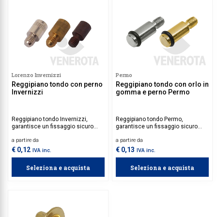
Lorenzo Invernizzi
Permo
Reggipiano tondo con perno
Reggipiano tondo con orlo in
Invernizzi
gomma e perno Permo
Reggipiano tondo Invernizzi,
Reggipiano tondo Permo,
garantisce un fissaggio sicuro
garantisce un fissaggio sicuro
grazie al perno integrato, perfetto
grazie al perno integrato, perfetto
a partire da
a partire da
per ambienti domestici e
per ambienti domestici e
commerciali dove è richiesta
commerciali dove è richiesta
€ 0,12
€ 0,13
IVA inc.
IVA inc.
praticità e affidabilità.
praticità e affidabilità.
Seleziona e acquista
Seleziona e acquista