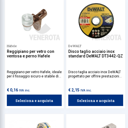
Häfele
DeWALT
Reggipiano per vetro con
Disco taglio acciaio inox
ventosa e perno Hafele
standard DeWALT DT3442-QZ
Reggipiano per vetro Hafele, ideale
Disco taglia acciaio inox DeWALT
per il fissaggio sicuro e stabile di
progettato per offrire prestazioni
ripiani in vetro. La ventosa
elevate e risultati precisi nel taglio
garantisce un'aderenza ottimale,
di acciaio inossidabile e metalli
mentre il perno assicura una
ferrosi. La sua costruzione
€ 0,16
€ 2,15
IVA inc.
IVA inc.
perfetta stabilità, rendendolo
resistente riduce il rischio di
adatto sia per ambienti domestici
rottura durante l'uso, rendendolo
Seleziona e acquista
Seleziona e acquista
che commerciali.
ideale per professionisti.