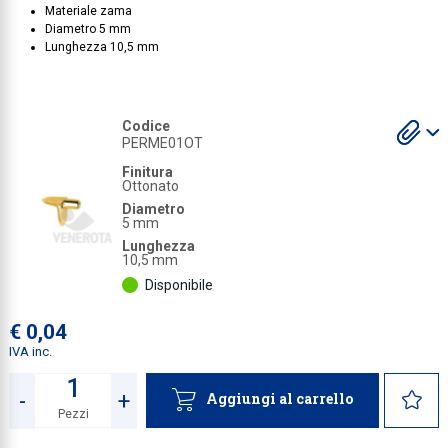
Materiale zama
Diametro 5 mm
Collezione
Lunghezza 10,5 mm
Collezione
Complemen
S
S
Codice
Contract
gl
gl
PERME01OT
a
a
Piantane e
Finitura
Ottonato
Ricambi e 
Diametro
5 mm
Lunghezza
10,5 mm
Disponibile
€ 0,04
IVA inc.
-
+
Aggiungi al carrello
Pezzi
Quantità