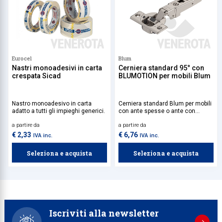
Eurocel
Blum
Nastri monoadesivi in carta
Cerniera standard 95° con
crespata Sicad
BLUMOTION per mobili Blum
Nastro monoadesivo in carta
Cerniera standard Blum per mobili
adatto a tutti gli impieghi generici.
con ante spesse o ante con
profilati.
a partire da
a partire da
€ 2,33
€ 6,76
IVA inc.
IVA inc.
Seleziona e acquista
Seleziona e acquista
Iscriviti alla newsletter