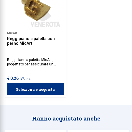
MicArt
Reggipiano a paletta con
perno MicArt
Reggipiano a paletta MicArt,
progettato per assicurare un
fissaggio stabile e sicuro. Perfetto
per l’utilizzo in ambienti domestici
e commerciali, rappresenta una
€ 0,26
IVA inc.
soluzione pratica, funzionale e
affidabile.
Seleziona e acquista
Hanno acquistato anche