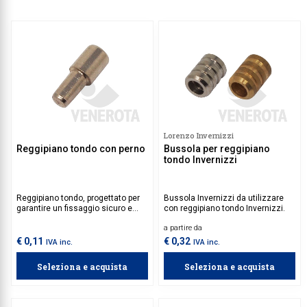
Lorenzo Invernizzi
Reggipiano tondo con perno
Bussola per reggipiano
tondo Invernizzi
Reggipiano tondo, progettato per
Bussola Invernizzi da utilizzare
garantire un fissaggio sicuro e
con reggipiano tondo Invernizzi.
stabile. Perfetto per ambienti
a partire da
domestici e commerciali, offre
una soluzione pratica e affidabile
€ 0,11
€ 0,32
IVA inc.
IVA inc.
per il supporto dei ripiani.
Seleziona e acquista
Seleziona e acquista