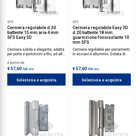
SFS
SFS
Cerniera regolabile d.20
Cerniera regolabile Easy 3D
battente 15 mm aria 4 mm
d.20 battente 18 mm
SFS Easy 3D
guarnizione fonoisolante 10
mm SFS
Cerniera solida e elegante, adatta
Cerniera regolabile per serramenti
per porte e portoncini a filo, ad alta
in acciaio e alluminio. Dotata di
capacità di carico.
battente da 18 mm e guarnizione
a partire da
fonoisolante da 10 mm.
€ 57,60
€ 57,60
IVA inc.
IVA inc.
Seleziona e acquista
Seleziona e acquista