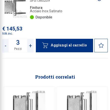
SFS1360209
a
Collezione
Finitura
Acciaio Inox Satinato
Collezione
Disponibile
Complemen
€ 145,53
Contract
IVA inc.
Piantane e
-
+
Aggiungi al carrello
Pezzi
Ricambi e 
Quantità
Prodotti correlati