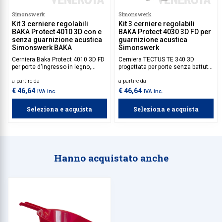
Simonswerk
Simonswerk
Kit 3 cerniere regolabili
Kit 3 cerniere regolabili
BAKA Protect 4010 3D con e
BAKA Protect 4030 3D FD per
senza guarnizione acustica
guarnizione acustica
Simonswerk BAKA
Simonswerk
Cerniera Baka Protect 4010 3D FD
Cerniera TECTUS TE 340 3D
per porte d'ingresso in legno,
progettata per porte senza battuta
dotata di supporto a scomparsa
e caratterizzata da un sistema a
a partire da
a partire da
nel telaio e guarnizione acustica.
scomparsa totale. Adatta per
l'installazione per porte d'ingresso
€ 46,64
€ 46,64
IVA inc.
IVA inc.
e finestre in legno.
Seleziona e acquista
Seleziona e acquista
Hanno acquistato anche