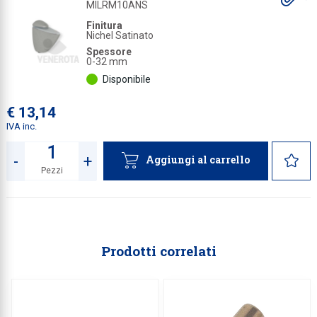
gl
MILRM10ANS
a
Collezione
Finitura
Nichel Satinato
Collezione
Spessore
0-32 mm
Complemen
Disponibile
Contract
€ 13,14
Piantane e
IVA inc.
Ricambi e 
-
+
Aggiungi al carrello
Pezzi
Quantità
Prodotti correlati