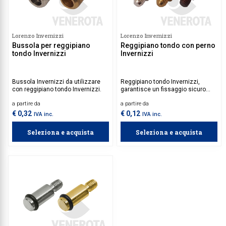
Lorenzo Invernizzi
Lorenzo Invernizzi
Bussola per reggipiano
Reggipiano tondo con perno
tondo Invernizzi
Invernizzi
Bussola Invernizzi da utilizzare
Reggipiano tondo Invernizzi,
con reggipiano tondo Invernizzi.
garantisce un fissaggio sicuro
grazie al perno integrato, perfetto
a partire da
a partire da
per ambienti domestici e
commerciali dove è richiesta
€ 0,32
€ 0,12
IVA inc.
IVA inc.
praticità e affidabilità.
Seleziona e acquista
Seleziona e acquista