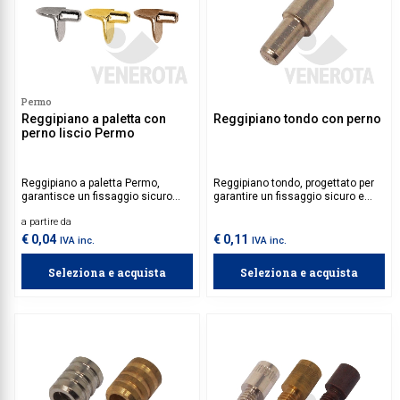
Permo
Reggipiano a paletta con
Reggipiano tondo con perno
perno liscio Permo
Reggipiano a paletta Permo,
Reggipiano tondo, progettato per
garantisce un fissaggio sicuro
garantire un fissaggio sicuro e
grazie al perno integrato, perfetto
stabile. Perfetto per ambienti
a partire da
per ambienti domestici e
domestici e commerciali, offre
commerciali dove è richiesta
una soluzione pratica e affidabile
€ 0,04
€ 0,11
IVA inc.
IVA inc.
praticità.
per il supporto dei ripiani.
Seleziona e acquista
Seleziona e acquista