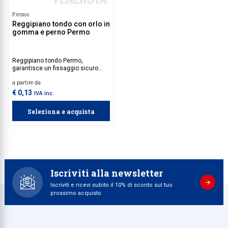
Permo
Reggipiano tondo con orlo in
gomma e perno Permo
Reggipiano tondo Permo,
garantisce un fissaggio sicuro
grazie al perno integrato, perfetto
a partire da
per ambienti domestici e
commerciali dove è richiesta
€ 0,13
IVA inc.
praticità e affidabilità.
Seleziona e acquista
Iscriviti alla newsletter
Iscriviti e ricevi subito il 10% di sconto sul tuo
prossimo acquisto